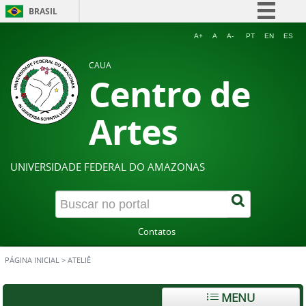
BRASIL
Simplifique!
A+
A
A-
PT
EN
ES
Comunica BR
CAUA
Centro de
Participe
Acesso à informação
Artes
Legislação
Canais
UNIVERSIDADE FEDERAL DO AMAZONAS
Contatos
PÁGINA INICIAL
>
ATELIÊ
MENU