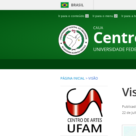
BRASIL
Ir para o conteúdo
1
Ir para o menu
2
Ir para a
CAUA
Centr
UNIVERSIDADE FE
PÁGINA INICIAL
>
VISÃO
Vi
Publicad
22 de Ju