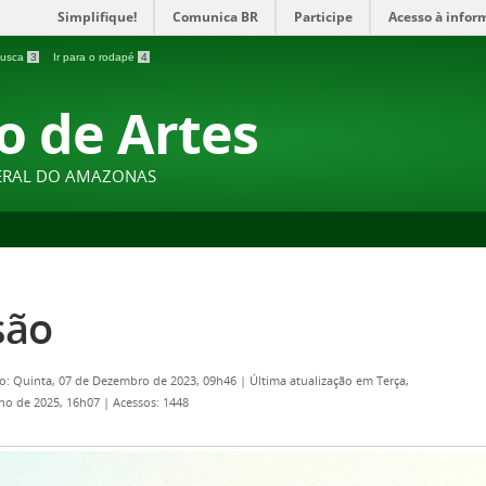
Simplifique!
Comunica BR
Participe
Acesso à infor
 busca
3
Ir para o rodapé
4
o de Artes
DERAL DO AMAZONAS
são
o: Quinta, 07 de Dezembro de 2023, 09h46
|
Última atualização em Terça,
lho de 2025, 16h07
|
Acessos: 1448