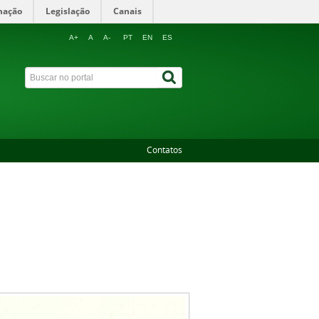
mação
Legislação
Canais
A+
A
A-
PT
EN
ES
Contatos