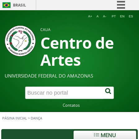
BRASIL
Simplifique!
A+
A
A-
PT
EN
ES
Comunica BR
CAUA
Centro de
Participe
Acesso à informação
Artes
Legislação
Canais
UNIVERSIDADE FEDERAL DO AMAZONAS
Contatos
PÁGINA INICIAL
>
DANÇA
MENU