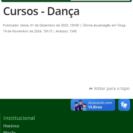
Cursos - Dança
Publicado: Sexta, 01 de Dezembro de 2023, 10h50
|
Última atualização em Terça,
19 de Novembro de 2024, 15h15
|
Acessos: 1545
Voltar para o topo
Institucional
Histórico
Missão