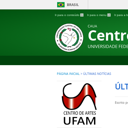
BRASIL
Ir para o conteúdo
1
Ir para o menu
2
Ir para a
CAUA
Centr
UNIVERSIDADE FE
PÁGINA INICIAL
>
ÚLTIMAS NOTÍCIAS
ÚLT
Escrito 