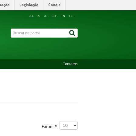
mação
Legislação
Canais
A+
A
A-
PT
EN
ES
Contatos
Exibir #