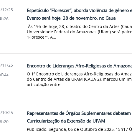
/12/25
Espetáculo “Florescer”, aborda violência de gênero e
Evento será hoje, 28 de novembro, no Caua
4h26
Às 19h de hoje, 28, o teatro do Centro da Artes (Cau
Universidade Federal do Amazonas (Ufam) será palco
“Florescer”. A...
/11/25
Encontro de Lideranças Afro-Religiosas do Amazonas
O 1º Encontro de Lideranças Afro-Religiosas do Amaz
5h22
do Centro de Artes da UFAM (CAUA 2), marcou um im
articulação entre...
/10/25
Representantes de Órgãos Suplementares debatem E
Curricularização da Extensão da UFAM
6h20
Publicado: Segunda, 06 de Outubro de 2025, 15h17 Ú