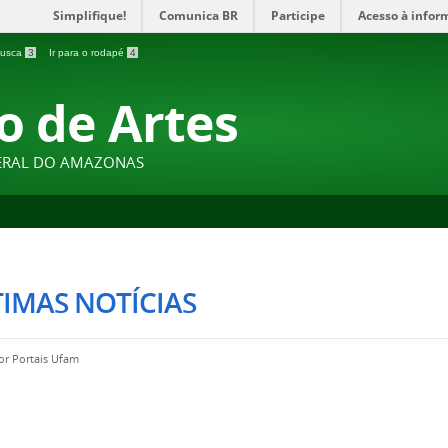
Simplifique!
Comunica BR
Participe
Acesso à infor
 busca
3
Ir para o rodapé
4
o de Artes
DERAL DO AMAZONAS
IMAS NOTÍCIAS
por
Portais Ufam